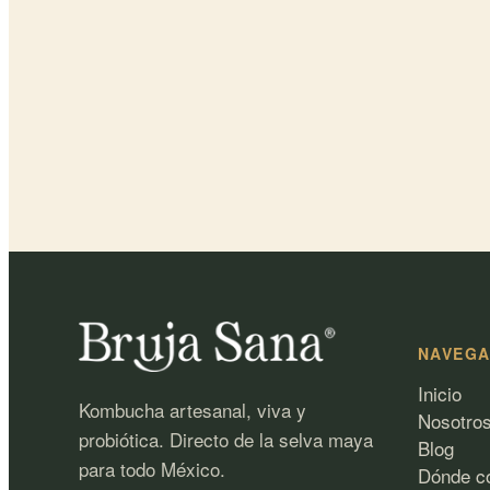
NAVEG
Inicio
Kombucha artesanal, viva y
Nosotro
probiótica. Directo de la selva maya
Blog
para todo México.
Dónde c