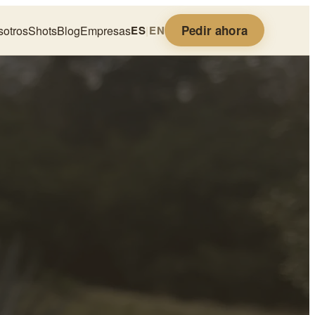
Pedir ahora
sotros
Shots
Blog
Empresas
ES
|
EN